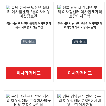
충남 예산군 덕산면 읍내리 이사짐센터
전북 남원시 산내면 부운리 이사짐센터
5톤이사비용 이삿짐보관
이사업체가격 포장이사금액
친절서비스
친절서비스
이사가격비교
이사가격비교