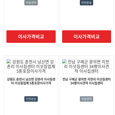
무료견적
안전운송
이사가격비교
이사가격비교
강원도 춘천시 남산면 강촌리 이사짐센
전남 구례군 광의면 지천리 이삿짐센터
터 이삿짐업체 5톤포장이사가격
34평이사견적 이사집센터
안전운송
무료견적