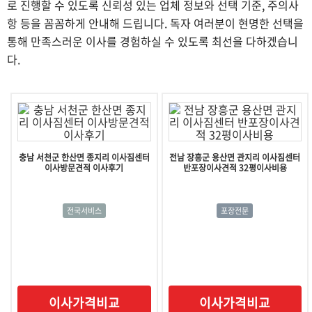
로 진행할 수 있도록 신뢰성 있는 업체 정보와 선택 기준, 주의사
항 등을 꼼꼼하게 안내해 드립니다. 독자 여러분이 현명한 선택을
통해 만족스러운 이사를 경험하실 수 있도록 최선을 다하겠습니
다.
충남 서천군 한산면 종지리 이사짐센터
전남 장흥군 용산면 관지리 이사짐센터
이사방문견적 이사후기
반포장이사견적 32평이사비용
전국서비스
포장전문
이사가격비교
이사가격비교