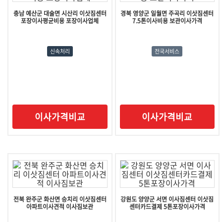
충남 예산군 대술면 시산리 이삿짐센터
경북 영양군 일월면 주곡리 이삿짐센터
포장이사평균비용 포장이사업체
7.5톤이사비용 보관이사가격
신속처리
전국서비스
이사가격비교
이사가격비교
전북 완주군 화산면 승치리 이삿짐센터
강원도 양양군 서면 이사짐센터 이삿짐
아파트이사견적 이사짐보관
센터카드결제 5톤포장이사가격