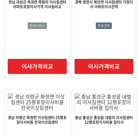
전남 곡성군 옥과면 죽림리 이사짐센터
경북 영천시 북안면 이사짐센터 가정이
아파트포장이사가격 이사짐비교
사 아파트이사견적
전국서비스
무료견적
이사가격비교
이사가격비교
경남 의령군 화정면 이삿짐센터 25평포
충남 홍성군 홍성읍 내법리 이사짐센터
장이사비용 전국이삿짐센터
32평포장이사비용 집이사