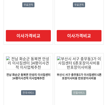
무료견적
무료견적
이사가격비교
이사가격비교
전남 화순군 동복면 안성리 이사짐센터
부산시 서구 충무동3가 이사짐센터 6톤
34평이사견적 이사업체추천
포장이사비용 반포장이사비용
전국서비스
친절서비스