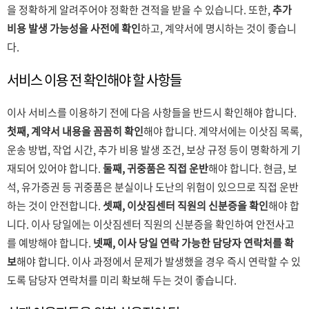
을 정확하게 알려주어야 정확한 견적을 받을 수 있습니다. 또한,
추가
비용 발생 가능성을 사전에 확인
하고, 계약서에 명시하는 것이 좋습니
다.
서비스 이용 전 확인해야 할 사항들
이사 서비스를 이용하기 전에 다음 사항들을 반드시 확인해야 합니다.
첫째, 계약서 내용을 꼼꼼히 확인
해야 합니다. 계약서에는 이삿짐 목록,
운송 방법, 작업 시간, 추가 비용 발생 조건, 보상 규정 등이 명확하게 기
재되어 있어야 합니다.
둘째, 귀중품은 직접 운반
해야 합니다. 현금, 보
석, 유가증권 등 귀중품은 분실이나 도난의 위험이 있으므로 직접 운반
하는 것이 안전합니다.
셋째, 이삿짐센터 직원의 신분증을 확인
해야 합
니다. 이사 당일에는 이삿짐센터 직원의 신분증을 확인하여 안전사고
를 예방해야 합니다.
넷째, 이사 당일 연락 가능한 담당자 연락처를 확
보
해야 합니다. 이사 과정에서 문제가 발생했을 경우 즉시 연락할 수 있
도록 담당자 연락처를 미리 확보해 두는 것이 좋습니다.