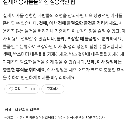
실제 이용자들을 위한 실용적인 팁
실제 이사를 경험한 사람들의 조언을 참고하면 더욱 성공적인 이사를
준비할 수 있습니다.
첫째, 이사 전에 불필요한 물건을 정리
하세요. 사
용하지 않는 물건을 버리거나 기증하면 이삿짐의 양을 줄일 수 있고, 이
사 비용도 절약할 수 있습니다.
둘째, 포장할 때 물품별로 분류
하세요.
물품별로 분류하여 포장하면 이사 후 정리 정돈이 훨씬 수월해집니다.
셋째, 박스마다 내용물을 기재
하세요. 박스 겉면에 내용물을 자세하게
기재하면 필요한 물건을 쉽게 찾을 수 있습니다.
넷째, 이사 당일에는
충분한 휴식을 취하세요
. 이사 당일은 체력 소모가 크므로 충분한 휴식
을 취하여 안전하게 이사를 마무리하세요.
공감
구독하기
'카테고리 없음'의 다른글
현재글
전남 담양군 월산면 화방리 이삿짐센터 이사짐센터 30평포장이사