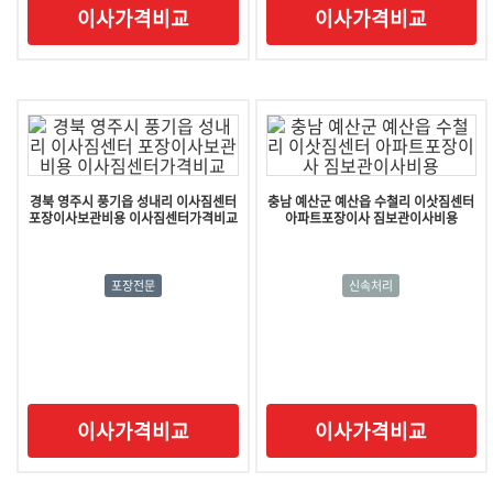
이사가격비교
이사가격비교
경북 영주시 풍기읍 성내리 이사짐센터
충남 예산군 예산읍 수철리 이삿짐센터
포장이사보관비용 이사짐센터가격비교
아파트포장이사 짐보관이사비용
포장전문
신속처리
이사가격비교
이사가격비교