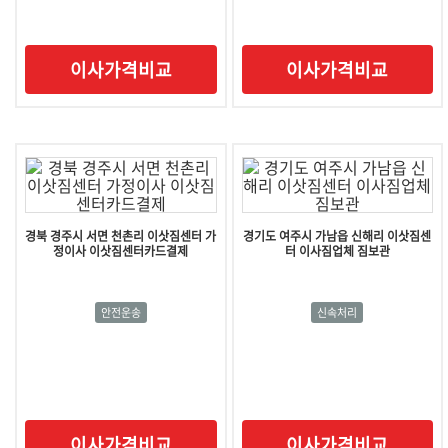
이사가격비교
이사가격비교
경북 경주시 서면 천촌리 이삿짐센터 가
경기도 여주시 가남읍 신해리 이삿짐센
정이사 이삿짐센터카드결제
터 이사짐업체 짐보관
안전운송
신속처리
이사가격비교
이사가격비교