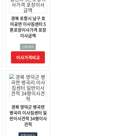
경북 포항시 남구 호
미곶면 이사짐센터 5
톤포장이사가격 포장
이사금액
신속처리
이사가격비교
경북 영덕군 병곡면
병곡리 이사짐센터 일
반이사견적 34평이사
견적
친절서비스