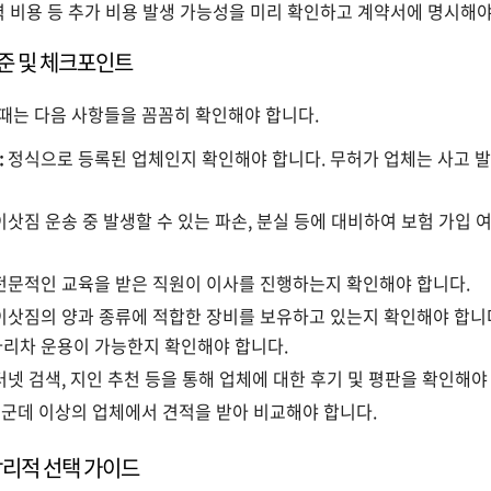
력 비용 등 추가 비용 발생 가능성을 미리 확인하고 계약서에 명시해야
준 및 체크포인트
때는 다음 사항들을 꼼꼼히 확인해야 합니다.
:
정식으로 등록된 업체인지 확인해야 합니다. 무허가 업체는 사고 발
삿짐 운송 중 발생할 수 있는 파손, 분실 등에 대비하여 보험 가입 
전문적인 교육을 받은 직원이 이사를 진행하는지 확인해야 합니다.
이삿짐의 양과 종류에 적합한 장비를 보유하고 있는지 확인해야 합니다
다리차 운용이 가능한지 확인해야 합니다.
넷 검색, 지인 추천 등을 통해 업체에 대한 후기 및 평판을 확인해야
3군데 이상의 업체에서 견적을 받아 비교해야 합니다.
합리적 선택 가이드