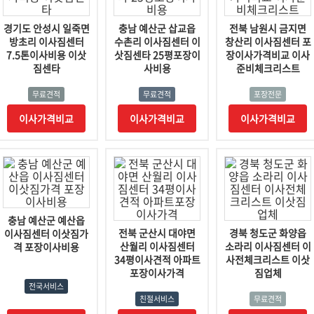
경기도 안성시 일죽면
충남 예산군 삽교읍
전북 남원시 금지면
방초리 이사짐센터
수촌리 이사짐센터 이
창산리 이사짐센터 포
7.5톤이사비용 이삿
삿짐센타 25평포장이
장이사가격비교 이사
짐센타
사비용
준비체크리스트
무료견적
무료견적
포장전문
이사가격비교
이사가격비교
이사가격비교
충남 예산군 예산읍
전북 군산시 대야면
경북 청도군 화양읍
이사짐센터 이삿짐가
산월리 이사짐센터
소라리 이사짐센터 이
격 포장이사비용
34평이사견적 아파트
사전체크리스트 이삿
포장이사가격
짐업체
전국서비스
친절서비스
무료견적