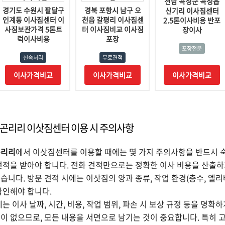
전남 곡성군 곡성읍
경기도 수원시 팔달구
경북 포항시 남구 오
신기리 이사짐센터
인계동 이사짐센터 이
천읍 갈평리 이사짐센
2.5톤이사비용 반포
사짐보관가격 5톤트
터 이사짐비교 이사짐
장이사
럭이사비용
포장
포장전문
신속처리
무료견적
이사가격비교
이사가격비교
이사가격비교
 곤리리 이삿짐센터 이용 시 주의사항
곤리리
에서 이삿짐센터를 이용할 때에는 몇 가지 주의사항을 반드시 숙
견적을 받아야 합니다. 전화 견적만으로는 정확한 이사 비용을 산출하
습니다. 방문 견적 시에는 이삿짐의 양과 종류, 작업 환경(층수, 엘리베
확인해야 합니다.
는 이사 날짜, 시간, 비용, 작업 범위, 파손 시 보상 규정 등을 명확
이 없으므로, 모든 내용을 서면으로 남기는 것이 중요합니다. 특히 고