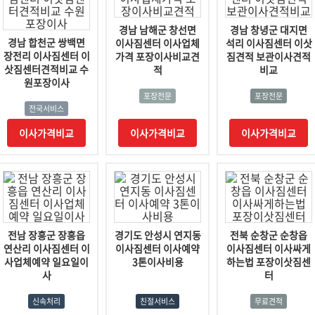
경남 남해군 창선면
경남 창녕군 대지면
경남 합천군 쌍백면
이사짐센터 이사업체
석리 이사짐센터 이삿
장전리 이사짐센터 이
가격 포장이사비교견
짐견적 보관이사견적
삿짐센터견적비교 수
적
비교
원포장이사
포장전문
포장전문
전국서비스
이사가격비교
이사가격비교
이사가격비교
전남 장흥군 장흥읍
경기도 안성시 연지동
전북 순창군 순창읍
연산리 이사짐센터 이
이사짐센터 이사예약
이사짐센터 이사싸게
사업체예약 일요일이
3톤이사비용
하는법 포장이삿짐센
사
터
신속처리
친절서비스
무료견적