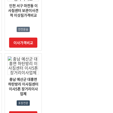
인천 서구 마전동 이
사짐센터 보관이사견
적 이삿짐가격비교
안전운송
이사가격비교
충남 예산군 대흥면
하탄방리 이사짐센터
이사5톤 장거리이사
업체
포장전문